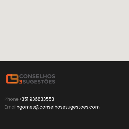
Phone
+351 936833553
Email
ngomes@conselhosesugestoes.com