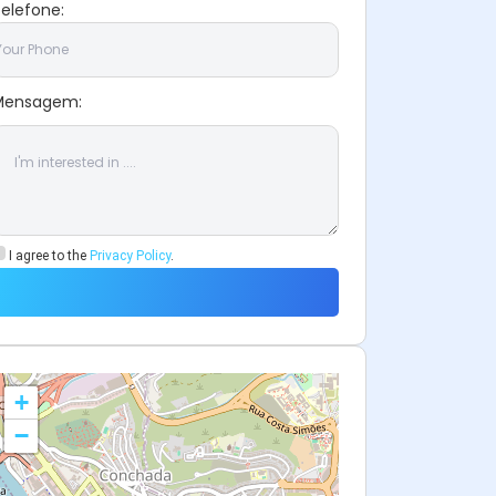
I agree to the
Privacy Policy
.
+
−