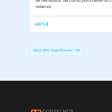
Se necessitar de cama para bebé ou cad
reserva.
Next:
Alta Guesthouse – EN