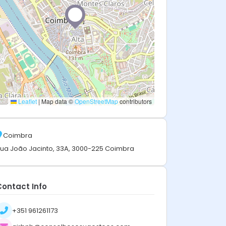
Leaflet
|
Map data ©
OpenStreetMap
contributors
Coimbra
ua João Jacinto, 33A, 3000-225 Coimbra
Contact Info
+351 961261173